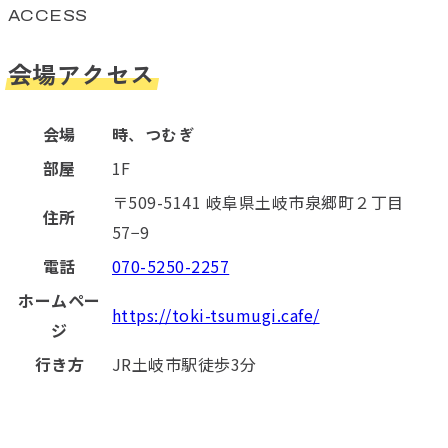
ACCESS
会場アクセス
会場
時、つむぎ
部屋
1F
〒509-5141 岐阜県土岐市泉郷町２丁目
住所
57−9
電話
070-5250-2257
ホームペー
https://toki-tsumugi.cafe/
ジ
行き方
JR土岐市駅徒歩3分