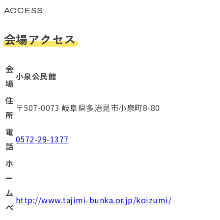
ACCESS
会場アクセス
会
小泉公民館
場
住
〒507-0073 岐阜県多治見市小泉町8-80
所
電
0572-29-1377
話
ホ
ー
ム
http://www.tajimi-bunka.or.jp/koizumi/
ペ